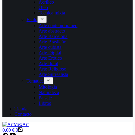
Acrilico
Oleo
Tecnica mixta
Estilo
Arte contemporaneo
Arte abstracto
Arte Barcelona
Arte Brasileño
Arte cubista
Arte Digital
Arte Erótico
Arte floral
Arte Religioso
Arte Surrealista
Temática
Mitologia
Naturaleza
Paisaje
Libros
Tienda
Contacto
Carro
0,00
€
0
de