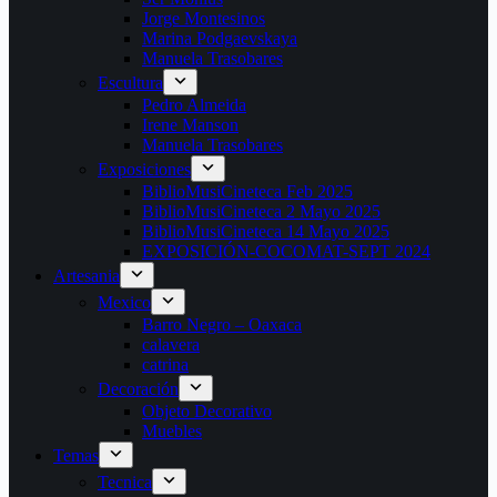
Jorge Montesinos
Marina Podgaevskaya
Manuela Trasobares
Escultura
Pedro Almeida
Irene Manson
Manuela Trasobares
Exposiciones
BiblioMusiCineteca Feb 2025
BiblioMusiCineteca 2 Mayo 2025
BiblioMusiCineteca 14 Mayo 2025
EXPOSICIÓN-COCOMAT-SEPT 2024
Artesania
Mexico
Barro Negro – Oaxaca
calavera
catrina
Decoración
Objeto Decorativo
Muebles
Temas
Tecnica