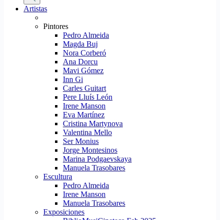
productos
Artistas
Pintores
Pedro Almeida
Magda Buj
Nora Corberó
Ana Dorcu
Mavi Gómez
Inn Gi
Carles Guitart
Pere Lluís León
Irene Manson
Eva Martínez
Cristina Martynova
Valentina Mello
Ser Monius
Jorge Montesinos
Marina Podgaevskaya
Manuela Trasobares
Escultura
Pedro Almeida
Irene Manson
Manuela Trasobares
Exposiciones