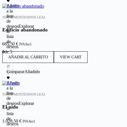
Añadir
a la
lista
JORGE MONTESINOS LEAL
de
deseos
Explorar
Edificio abandonado
la
lista
de
665,50
€
IVA Incl.
deseos
0
de 5
AÑADIR AL CARRITO
VIEW CART
Comparar
Añadido
Añadir
a la
lista
JORGE MONTESINOS LEAL
de
deseos
Explorar
El nido
la
lista
de
1.028,50
€
IVA Incl.
deseos