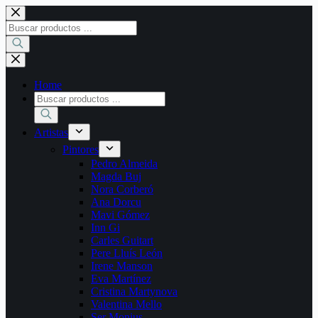
Saltar
al
Búsqueda
contenido
de
productos
Home
Búsqueda
de
productos
Artistas
Pintores
Pedro Almeida
Magda Buj
Nora Corberó
Ana Dorcu
Mavi Gómez
Inn Gi
Carles Guitart
Pere Lluís León
Irene Manson
Eva Martínez
Cristina Martynova
Valentina Mello
Ser Monius