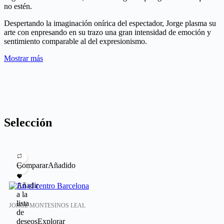
no estén.
Despertando la imaginación onírica del espectador, Jorge plasma su
arte con enpresando en su trazo una gran intensidad de emoción y
sentimiento comparable al del expresionismo.
Mostrar más
Selección
Comparar
Añadido
Añadir
a la
lista
JORGE MONTESINOS LEAL
de
deseos
Explorar