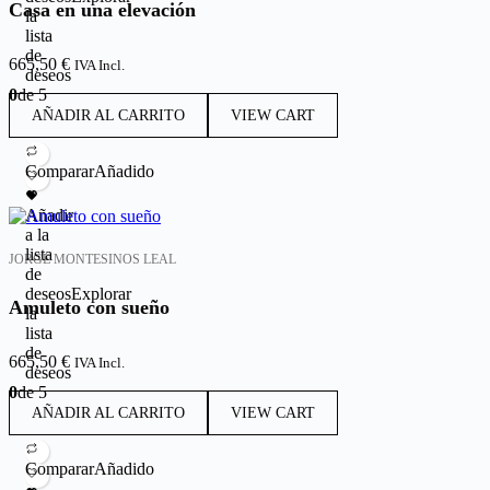
Casa en una elevación
la
lista
de
665,50
€
IVA Incl.
deseos
0
de 5
AÑADIR AL CARRITO
VIEW CART
Comparar
Añadido
Añadir
a la
lista
JORGE MONTESINOS LEAL
de
deseos
Explorar
Amuleto con sueño
la
lista
de
665,50
€
IVA Incl.
deseos
0
de 5
AÑADIR AL CARRITO
VIEW CART
Comparar
Añadido