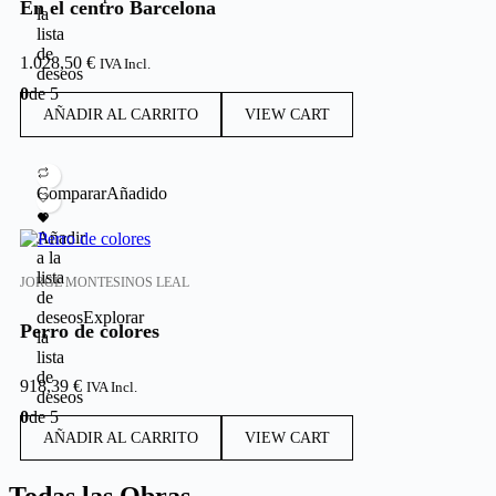
En el centro Barcelona
la
lista
de
1.028,50
€
IVA Incl.
deseos
0
de 5
AÑADIR AL CARRITO
VIEW CART
Comparar
Añadido
Añadir
a la
lista
JORGE MONTESINOS LEAL
de
deseos
Explorar
Perro de colores
la
lista
de
918,39
€
IVA Incl.
deseos
0
de 5
AÑADIR AL CARRITO
VIEW CART