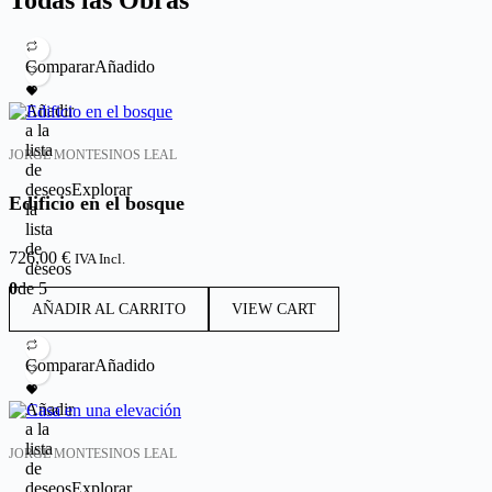
Todas las Obras
Comparar
Añadido
Añadir
a la
lista
JORGE MONTESINOS LEAL
de
deseos
Explorar
Edificio en el bosque
la
lista
de
726,00
€
IVA Incl.
deseos
0
de 5
AÑADIR AL CARRITO
VIEW CART
Comparar
Añadido
Añadir
a la
lista
JORGE MONTESINOS LEAL
de
deseos
Explorar