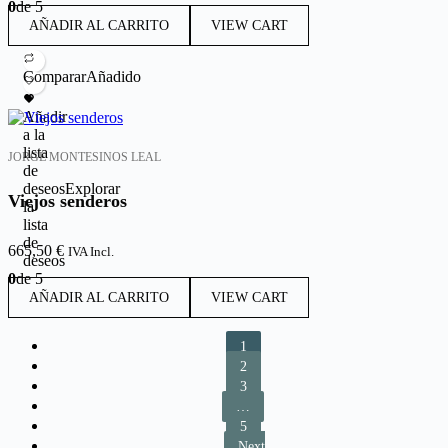
0
de 5
AÑADIR AL CARRITO
VIEW CART
Comparar
Añadido
Añadir
a la
lista
JORGE MONTESINOS LEAL
de
deseos
Explorar
Viejos senderos
la
lista
de
665,50
€
IVA Incl.
deseos
0
de 5
AÑADIR AL CARRITO
VIEW CART
1
2
3
…
5
Next