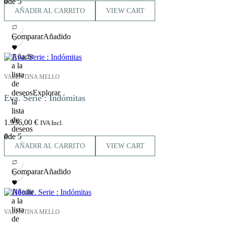
0
de 5
AÑADIR AL CARRITO
VIEW CART
Comparar
Añadido
Añadir
a la
lista
VALENTINA MELLO
de
deseos
Explorar
Eva. Serie : Indómitas
la
lista
de
1.936,00
€
IVA Incl.
deseos
0
de 5
AÑADIR AL CARRITO
VIEW CART
Comparar
Añadido
Añadir
a la
lista
VALENTINA MELLO
de