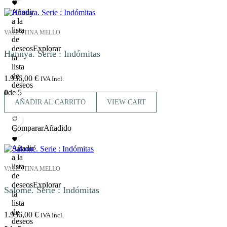
Añadir
a la
lista
VALENTINA MELLO
de
deseos
Explorar
Hannya. Serie : Indómitas
la
lista
de
1.936,00
€
IVA Incl.
deseos
0
de 5
AÑADIR AL CARRITO
VIEW CART
Comparar
Añadido
Añadir
a la
lista
VALENTINA MELLO
de
deseos
Explorar
Salomé. Serie : Indómitas
la
lista
de
1.936,00
€
IVA Incl.
deseos