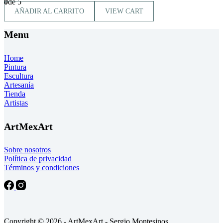
0
de 5
AÑADIR AL CARRITO
VIEW CART
Menu
Home
Pintura
Escultura
Artesanía
Tienda
Artistas
ArtMexArt
Sobre nosotros
Política de privacidad
Términos y condiciones
Copyright © 2026 - ArtMexArt - Sergio Montesinos