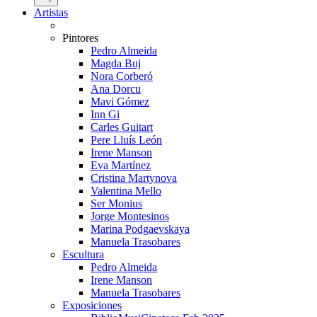
productos
Artistas
Pintores
Pedro Almeida
Magda Buj
Nora Corberó
Ana Dorcu
Mavi Gómez
Inn Gi
Carles Guitart
Pere Lluís León
Irene Manson
Eva Martínez
Cristina Martynova
Valentina Mello
Ser Monius
Jorge Montesinos
Marina Podgaevskaya
Manuela Trasobares
Escultura
Pedro Almeida
Irene Manson
Manuela Trasobares
Exposiciones