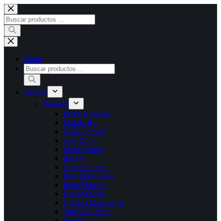
Saltar
al
Búsqueda
contenido
de
productos
Home
Búsqueda
de
productos
Artistas
Pintores
Pedro Almeida
Magda Buj
Nora Corberó
Ana Dorcu
Mavi Gómez
Inn Gi
Carles Guitart
Pere Lluís León
Irene Manson
Eva Martínez
Cristina Martynova
Valentina Mello
Ser Monius