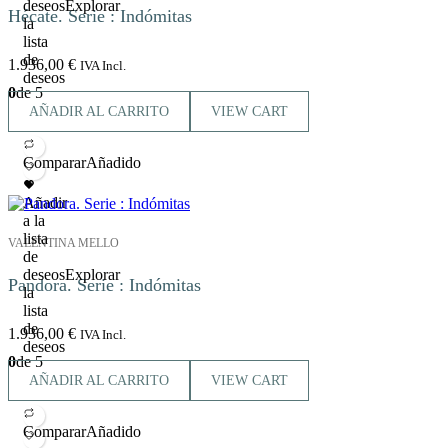
deseos
Explorar
Hécate. Serie : Indómitas
la
lista
de
1.936,00
€
IVA Incl.
deseos
0
de 5
AÑADIR AL CARRITO
VIEW CART
Comparar
Añadido
Añadir
a la
lista
VALENTINA MELLO
de
deseos
Explorar
Pandora. Serie : Indómitas
la
lista
de
1.936,00
€
IVA Incl.
deseos
0
de 5
AÑADIR AL CARRITO
VIEW CART
Comparar
Añadido