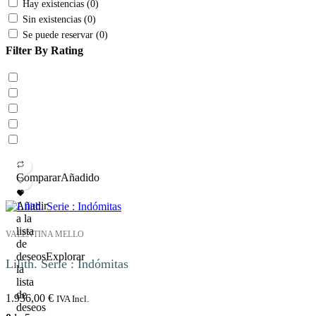
Hay existencias (0)
Sin existencias (0)
Se puede reservar (0)
Filter By Rating
Comparar
Añadido
Añadir
a la
lista
VALENTINA MELLO
de
deseos
Explorar
Lilith. Serie : Indómitas
la
lista
de
1.936,00
€
IVA Incl.
deseos