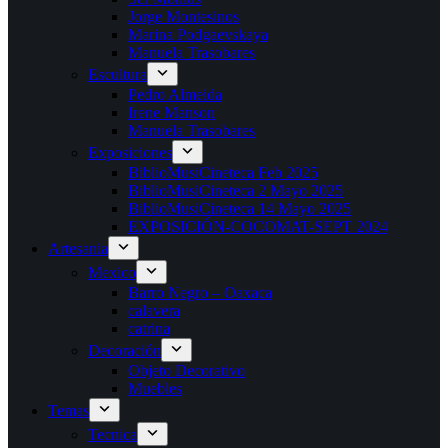
Jorge Montesinos
Marina Podgaevskaya
Manuela Trasobares
Escultura
Pedro Almeida
Irene Manson
Manuela Trasobares
Exposiciones
BiblioMusiCineteca Feb 2025
BiblioMusiCineteca 2 Mayo 2025
BiblioMusiCineteca 14 Mayo 2025
EXPOSICIÓN-COCOMAT-SEPT 2024
Artesania
Mexico
Barro Negro – Oaxaca
calavera
catrina
Decoración
Objeto Decorativo
Muebles
Temas
Tecnica