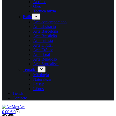
Acrilico
Oleo
Tecnica mixta
Estilo
Arte contemporaneo
Arte abstracto
Arte Barcelona
Arte Brasileño
Arte cubista
Arte Digital
Arte Erótico
Arte floral
Arte Religioso
Arte Surrealista
Temática
Mitologia
Naturaleza
Paisaje
Libros
Tienda
Contacto
Carro
0,00
€
0
de